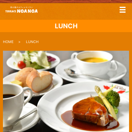
メ
LUNCH
HOME
LUNCH