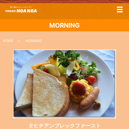
メ
MORNING
HOME
MORNING
タヒチアンブレックファースト